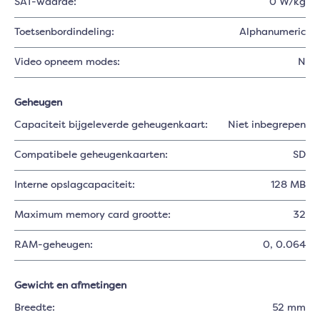
SAT-waarde:
0 W/kg
Toetsenbordindeling:
Alphanumeric
Video opneem modes:
N
Geheugen
Capaciteit bijgeleverde geheugenkaart:
Niet inbegrepen
Compatibele geheugenkaarten:
SD
Interne opslagcapaciteit:
128 MB
Maximum memory card grootte:
32
RAM-geheugen:
0
, 0.064
Gewicht en afmetingen
Breedte:
52 mm