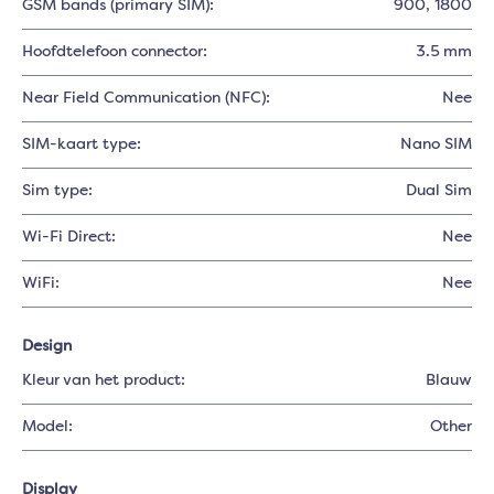
GSM bands (primary SIM):
900
, 1800
Hoofdtelefoon connector:
3.5 mm
Near Field Communication (NFC):
Nee
SIM-kaart type:
Nano SIM
Sim type:
Dual Sim
Wi-Fi Direct:
Nee
WiFi:
Nee
Design
Kleur van het product:
Blauw
Model:
Other
Display