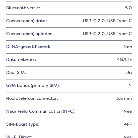
Bluetooth versie:
5.0
Connector(en) data:
USB-C 2.0
, USB Type-C
Connector(en) opladen:
USB-C 2.0
, USB Type-C
DLNA-gecertificeerd:
Nee
Data network:
4G/LTE
Dual SIM:
Ja
GSM bands (primary SIM):
N
Hoofdtelefoon connector:
3.5 mm
Near Field Communication (NFC):
Nee
SIM-kaart type:
4FF
Wi-Fi Direct:
Nee