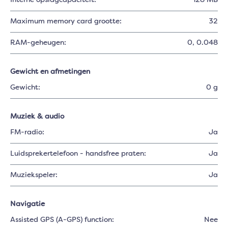
Interne opslagcapaciteit:
128 MB
Maximum memory card grootte:
32
RAM-geheugen:
0
, 0.048
Gewicht en afmetingen
Gewicht:
0 g
Muziek & audio
FM-radio:
Ja
Luidsprekertelefoon - handsfree praten:
Ja
Muziekspeler:
Ja
Navigatie
Assisted GPS (A-GPS) function:
Nee