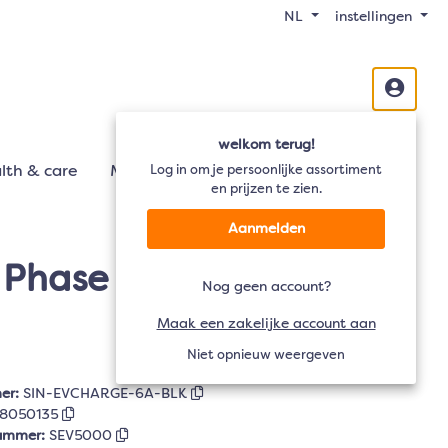
NL
instellingen
welkom terug!
lth & care
Mobiliteit
Log in om je persoonlijke assortiment
Audio
TV
en prijzen te zien.
Aanmelden
 Phase , 5m - Zwart
Nog geen account?
Maak een zakelijke account aan
Niet opnieuw weergeven
er:
SIN-EVCHARGE-6A-BLK
8050135
nummer:
SEV5000