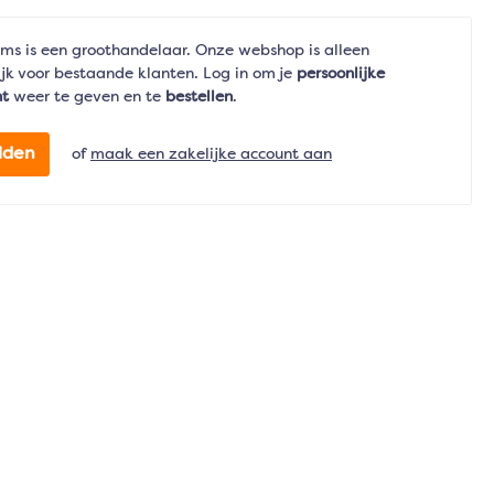
ms is een groothandelaar. Onze webshop is alleen
jk voor bestaande klanten. Log in om je
persoonlijke
nt
weer te geven en te
bestellen
.
lden
of
maak een zakelijke account aan