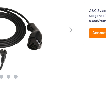
A&C Syste
toegankeli
assortime
Aanme