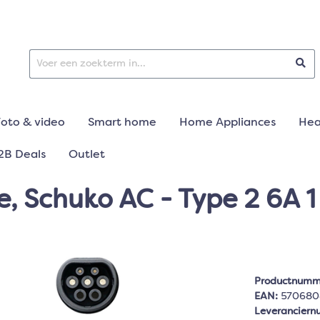
Foto & video
Smart home
Home Appliances
Hea
2B Deals
Outlet
, Schuko AC - Type 2 6A 1
Productnumm
EAN:
570680
Leverancier