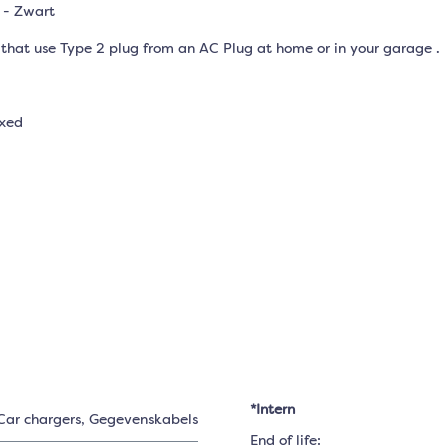
 - Zwart
t that use Type 2 plug from an AC Plug at home or in your garage .
ixed
*Intern
Car chargers
, Gegevenskabels
End of life: