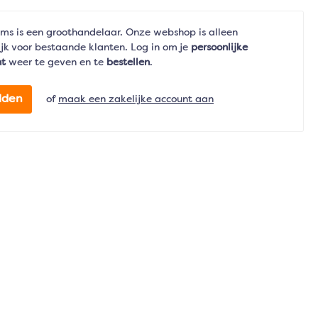
ms is een groothandelaar. Onze webshop is alleen
jk voor bestaande klanten. Log in om je
persoonlijke
nt
weer te geven en te
bestellen
.
lden
of
maak een zakelijke account aan