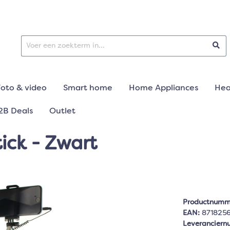
Foto & video
Smart home
Home Appliances
Hea
2B Deals
Outlet
tick - Zwart
Productnumm
EAN:
871825
Leverancier