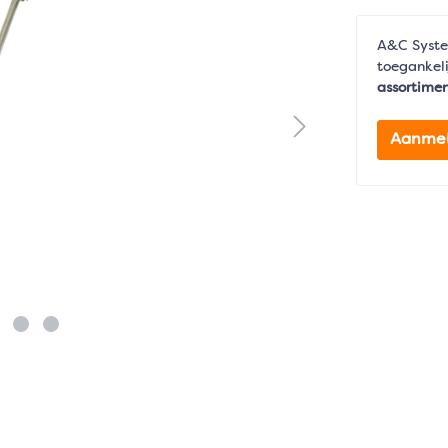
A&C Syste
toegankeli
assortime
Aanme