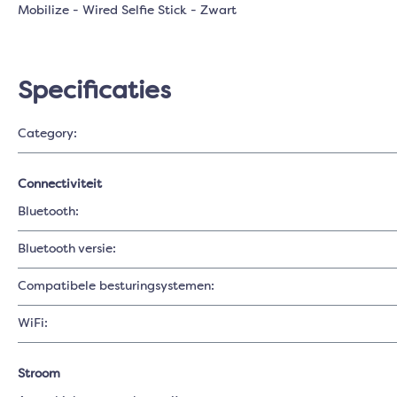
Mobilize - Wired Selfie Stick - Zwart
Specificaties
Category:
Connectiviteit
Bluetooth:
Bluetooth versie:
Compatibele besturingsystemen:
WiFi:
Stroom