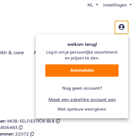
NL
instellingen
welkom terug!
lth & care
Mobiliteit
Log in om je persoonlijke assortiment
Audio
TV
en prijzen te zien.
Aanmelden
Nog geen account?
Maak een zakelijke account aan
Niet opnieuw weergeven
er:
MOB-SELFIESTICK-BLK
6806483
nummer:
22072