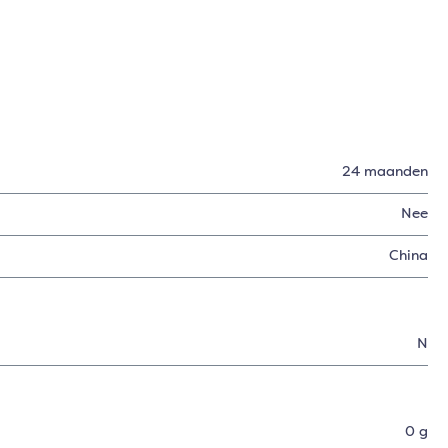
24 maanden
Nee
China
N
0 g