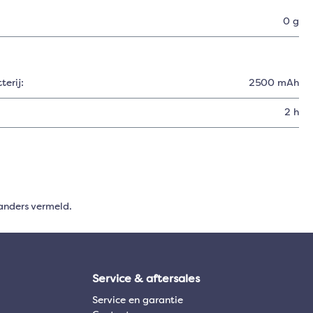
0 g
erij:
2500 mAh
2 h
anders vermeld.
Service & aftersales
Service en garantie