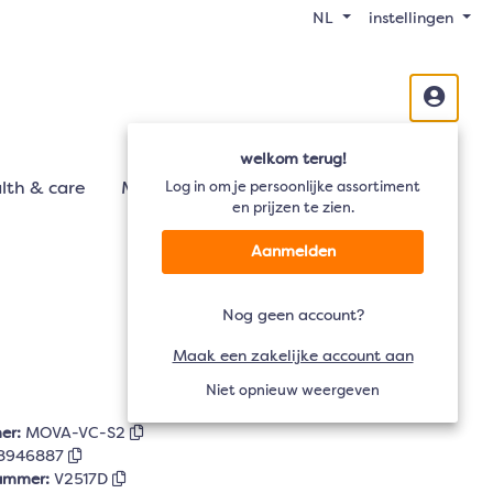
NL
instellingen
welkom terug!
lth & care
Mobiliteit
Log in om je persoonlijke assortiment
Audio
TV
en prijzen te zien.
Aanmelden
Nog geen account?
Maak een zakelijke account aan
Niet opnieuw weergeven
er:
MOVA-VC-S2
8946887
nummer:
V2517D