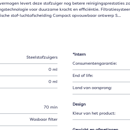
rmogen levert deze stofzuiger nog betere reinigingsprestaties zond
gstechnologie voor duurzame kracht en efficiëntie. Filtratiesystee
lonische stof-luchtafscheiding Compact opvouwbaar ontwerp S…
*Intern
Steelstofzuigers
Consumentengarantie:
0 ml
End of life:
0 ml
Land van oorsprong:
Design
70 min
Kleur van het product:
Wasbaar filter