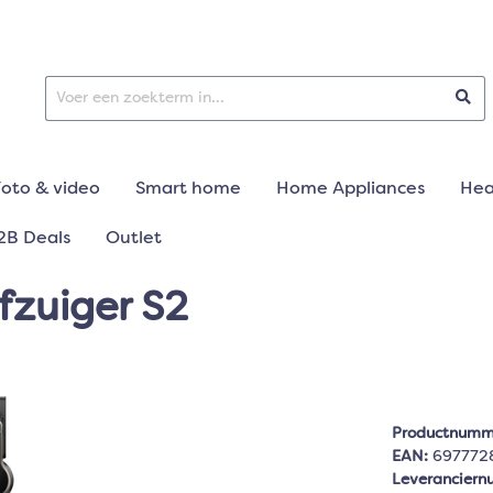
Foto & video
Smart home
Home Appliances
Hea
2B Deals
Outlet
fzuiger S2
Productnumm
EAN:
697772
Leverancier