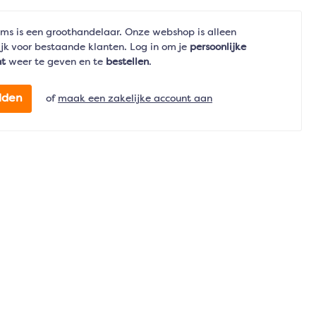
ms is een groothandelaar. Onze webshop is alleen
jk voor bestaande klanten. Log in om je
persoonlijke
nt
weer te geven en te
bestellen
.
lden
of
maak een zakelijke account aan