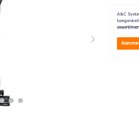
A&C Syste
toegankeli
assortime
Aanme