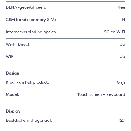
DLNA-gecertificeerd:
Nee
GSM bands (primary SIM):
N
Internetverbinding opties:
5G en WiFi
Wi-Fi Direct:
Ja
WiFi:
Ja
Design
Kleur van het product:
Grijs
Model:
Touch screen + keyboard
Display
Beeldschermdiagonaal:
12.1