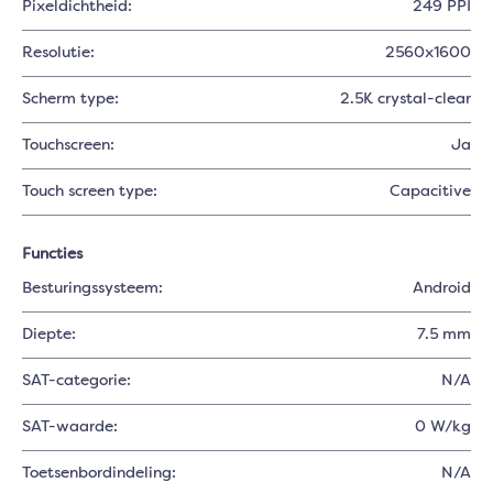
Pixeldichtheid:
249 PPI
Resolutie:
2560x1600
Scherm type:
2.5K crystal-clear
Touchscreen:
Ja
Touch screen type:
Capacitive
Functies
Besturingssysteem:
Android
Diepte:
7.5 mm
SAT-categorie:
N/A
SAT-waarde:
0 W/kg
Toetsenbordindeling:
N/A