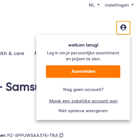
NL
instellingen
welkom terug!
lth & care
Mobiliteit
Log in om je persoonlijke assortiment
Audio
TV
en prijzen te zien.
Aanmelden
 - Samsung Galaxy A37
Nog geen account?
Maak een zakelijke account aan
Niet opnieuw weergeven
er:
PZ-SPPUWSAA376-TRA