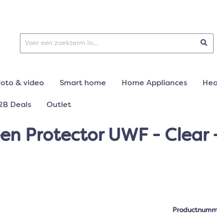
Foto & video
Smart home
Home Appliances
Hea
2B Deals
Outlet
een Protector UWF - Clear
Productnumm