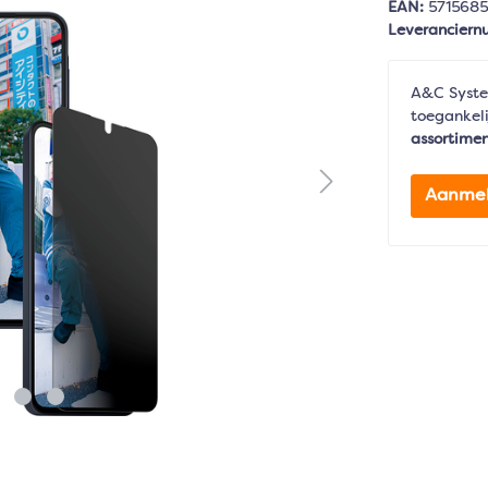
EAN:
571568
Leverancier
A&C Syste
toegankeli
assortime
Aanme