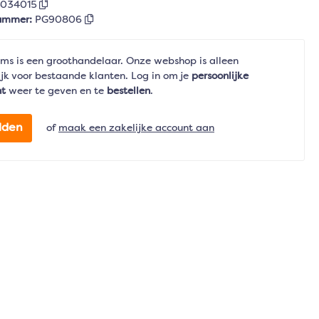
5034015
nummer:
PG90806
ms is een groothandelaar. Onze webshop is alleen
jk voor bestaande klanten. Log in om je
persoonlijke
nt
weer te geven en te
bestellen
.
lden
of
maak een zakelijke account aan