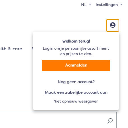
NL
instellingen
welkom terug!
lth & care
Mobiliteit
Log in om je persoonlijke assortiment
Audio
TV
en prijzen te zien.
Aanmelden
Nog geen account?
Maak een zakelijke account aan
Niet opnieuw weergeven