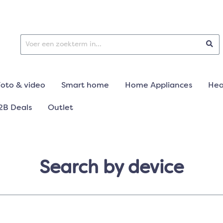
Foto & video
Smart home
Home Appliances
Hea
2B Deals
Outlet
Search by device