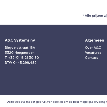
* Alle prijzen z
A&C Systems nv
Algemeen
Bleyveldstraat 16A
Over A&C
3320 Hoegaarden
Vacatures
T. +32 (0) 16 21 30 30
Contact
BTW 0445.299.482
Deze website maakt gebruik van cookies om de best mogelijke ervaring