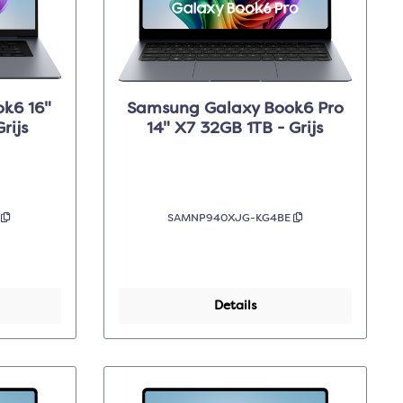
k6 16"
Samsung Galaxy Book6 Pro
rijs
14" X7 32GB 1TB - Grijs
E
SAMNP940XJG-KG4BE
Details