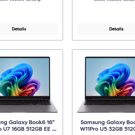
AMNP964XJG-KG1BE
SAMNP944XJG-KG3B
Details
Details
ng Galaxy Book6 16"
Samsung Galaxy Boo
o U7 16GB 512GB EE -
W11Pro U5 32GB 512