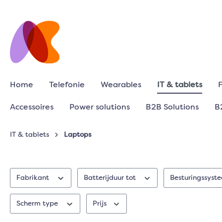
Home
Telefonie
Wearables
IT & tablets
Accessoires
Power solutions
B2B Solutions
B
IT & tablets
Laptops
Fabrikant
Batterijduur tot
Besturingssys
Scherm type
Prijs