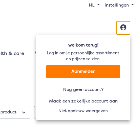
NL
instellingen
welkom terug!
lth & care
Mobiliteit
Log in om je persoonlijke assortiment
Audio
TV
en prijzen te zien.
Aanmelden
Nog geen account?
Maak een zakelijke account aan
Niet opnieuw weergeven
 product
Processor
Resolutie