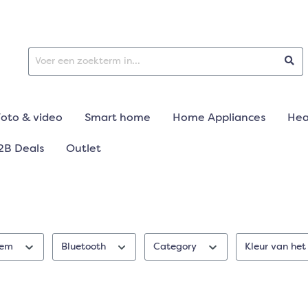
Foto & video
Smart home
Home Appliances
Hea
2B Deals
Outlet
teem
Bluetooth
Category
Kleur van het