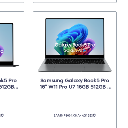
k5 Pro
Samsung Galaxy Book5 Pro
512GB -
16" W11 Pro U7 16GB 512GB -
Dark Grijs
E
SAMNP964XHA-KG1BE