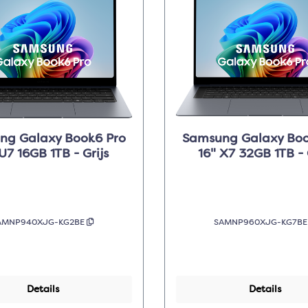
ng Galaxy Book6 Pro
Samsung Galaxy Boo
U7 16GB 1TB - Grijs
16" X7 32GB 1TB - 
AMNP940XJG-KG2BE
SAMNP960XJG-KG7B
Details
Details