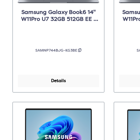
Samsung Galaxy Book6 14"
Samsu
W11Pro U7 32GB 512GB EE -
W11Pr
Grijs
SAMNP744BJG-KG3BE
S
Details