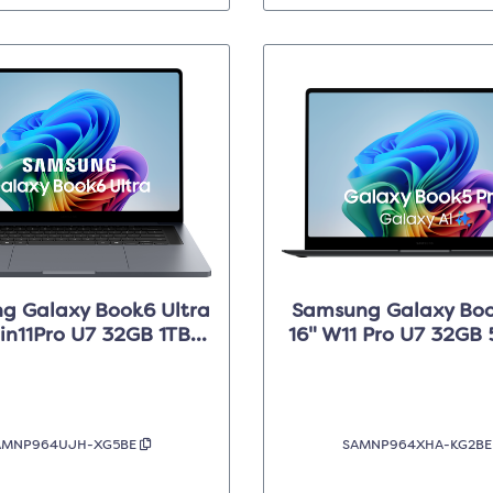
g Galaxy Book6 Ultra
Samsung Galaxy Boo
in11Pro U7 32GB 1TB
16" W11 Pro U7 32GB 
RTX5070 - Grijs
Dark Grijs
AMNP964UJH-XG5BE
SAMNP964XHA-KG2B