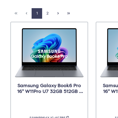
1
2
Samsung Galaxy Book6 Pro
Samsu
16" W11Pro U7 32GB 512GB -
16" W1
Grijs