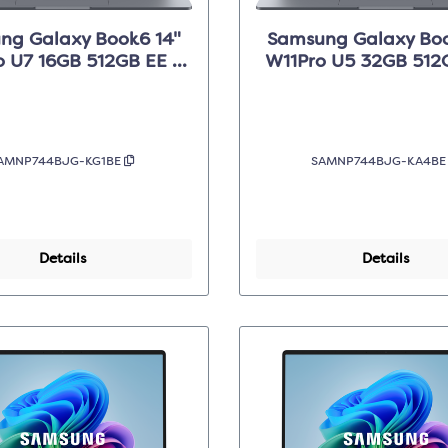
ng Galaxy Book6 14"
Samsung Galaxy Boo
o U7 16GB 512GB EE -
W11Pro U5 32GB 512
Grijs
Grijs
AMNP744BJG-KG1BE
SAMNP744BJG-KA4B
Details
Details