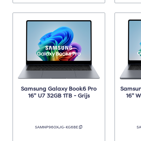
Samsung Galaxy Book6 Pro
Samsun
16" U7 32GB 1TB - Grijs
16" W
SAMNP960XJG-KG6BE
S