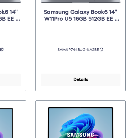
k6 14"
Samsung Galaxy Book6 14"
GB EE -
W11Pro U5 16GB 512GB EE -
Grijs
E
SAMNP744BJG-KA2BE
Details