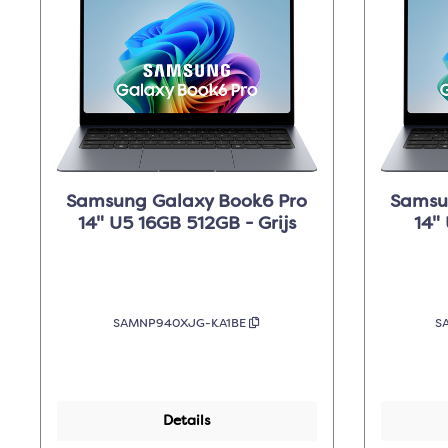
Samsung Galaxy Book6 Pro
Samsu
14" U5 16GB 512GB - Grijs
14" 
SAMNP940XJG-KA1BE
S
Details