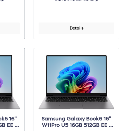
E
SAMNP944XJG-KG1BE
Details
k6 16"
Samsung Galaxy Book6 16"
GB EE -
W11Pro U5 16GB 512GB EE -