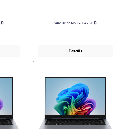
Grijs
E
SAMNP764BJG-KA2BE
Details