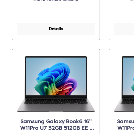
SAMNP964XJG-KG3BE
S
Details
Samsung Galaxy Book6 16"
Samsu
W11Pro U7 32GB 512GB EE -
W11Pr