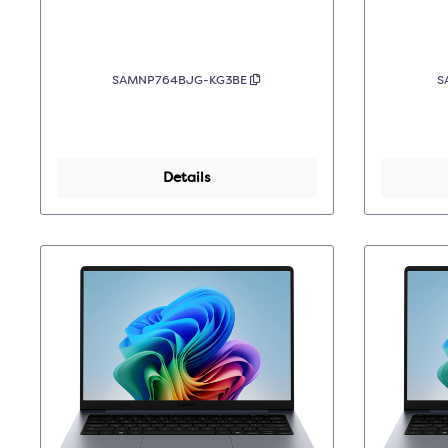
Grijs
SAMNP764BJG-KG3BE
S
Details