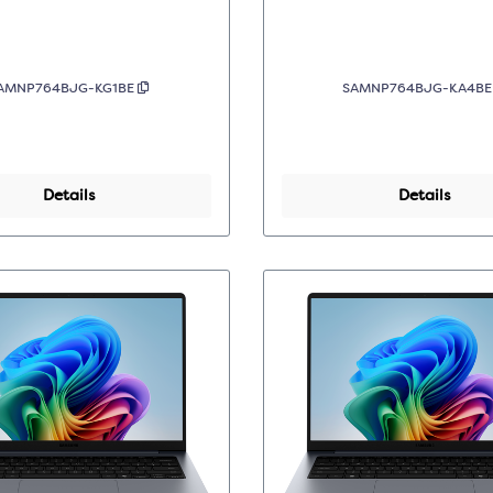
Grijs
Grijs
AMNP764BJG-KG1BE
SAMNP764BJG-KA4B
Details
Details