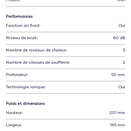
Pliable:
Non
Performances
Fonction air froid:
Oui
Niveau de bruit:
60 dB
Nombre de niveaux de chaleur:
5
Nombre de vitesses de soufflerie:
2
Profondeur:
50 mm
Technologie ionique:
Oui
Poids et dimensions
Hauteur:
201 mm
Largeur:
145 mm