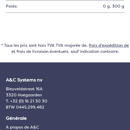
Poids:
0 g
, 300 g
* Tous les prix sont hors TVA TVA majorée de,
frais d'expédition de
et frais de livraison éventuels, sauf indication contraire.
A&C Systems nv
Bleyveldstraat 16A
3320 Hoegaarden
T. +32 (0) 16 21 30 30
BTW 0445.299.482
Générale
A propos de A&C