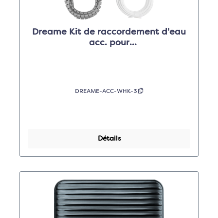
Dreame Kit de raccordement d'eau
acc. pour
L10sPU/X30U/X40U/L40U/L10sU2G/
L50/X50
DREAME-ACC-WHK-3
Détails