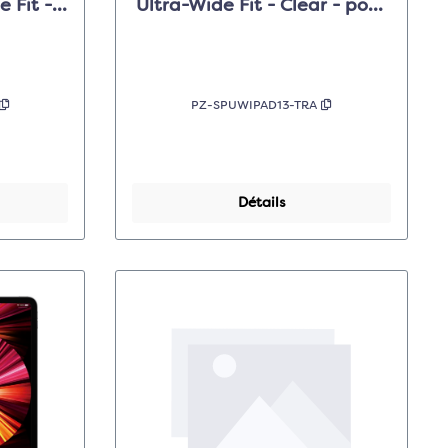
 Fit -
Ultra-Wide Fit - Clear - pour
ad 10.9
Apple iPad Air 13"/Pro 13"
PZ-SPUWIPAD13-TRA
Détails