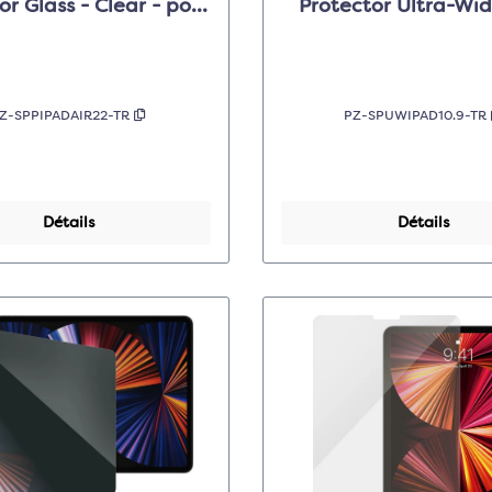
or Glass - Clear - pour
Protector Ultra-Wide
 iPad Pro 11 inch/Air
Clear - pour Apple iP
Z-SPPIPADAIR22-TR
PZ-SPUWIPAD10.9-TR
Détails
Détails