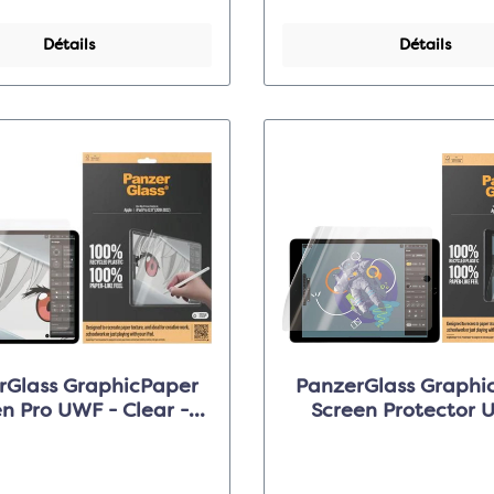
Détails
Détails
rGlass GraphicPaper
PanzerGlass Graphi
Pro UWF - Clear -
Screen Protector U
Apple iPad Pro 12.9"
Clear - pour Apple iP