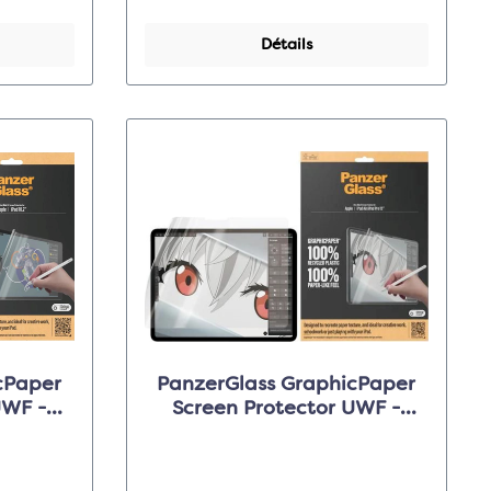
Détails
cPaper
PanzerGlass GraphicPaper
WF -
Screen Protector UWF -
ad 10.2"
Clear - pour Apple iPad Air
13"