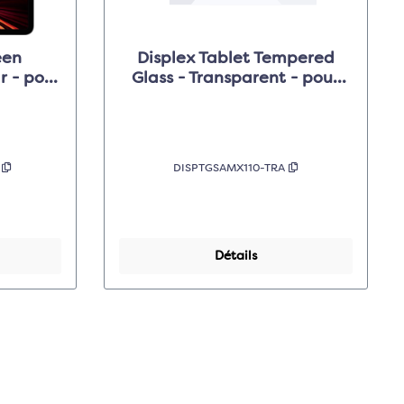
een
Displex Tablet Tempered
r - pour
Glass - Transparent - pour
/Air
Samsung Galaxy Tab A9
A
DISPTGSAMX110-TRA
Détails