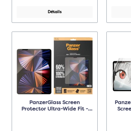
Détails
PanzerGlass Screen
Panze
Protector Ultra-Wide Fit -
Screen 
Clear - pour Apple iPad Pro
pour 
12.9"