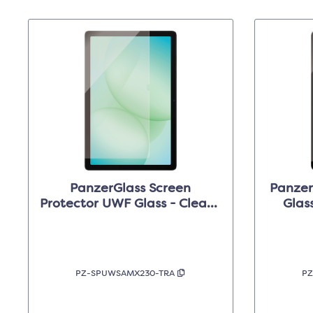
PanzerGlass Screen
Panzer
Protector UWF Glass - Clear -
Glas
Samsung Galaxy Tab
Galaxy
A11+/A9+
PZ-SPUWSAMX230-TRA
PZ