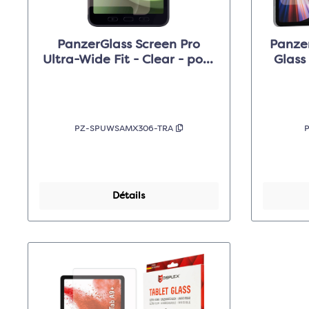
PanzerGlass Screen Pro
Panzer
Ultra-Wide Fit - Clear - pour
Glass
Samsung Galaxy Tab Active5
PZ-SPUWSAMX306-TRA
P
Détails