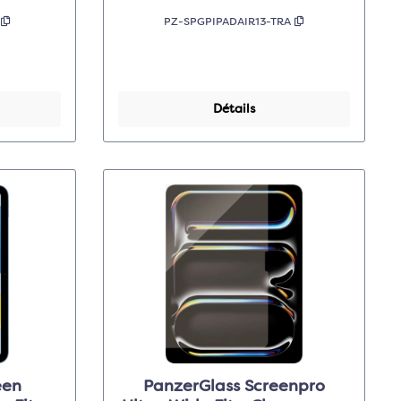
A
PZ-SPGPIPADAIR13-TRA
Détails
een
PanzerGlass Screenpro