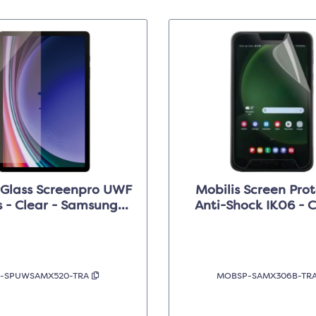
Glass Screenpro UWF
Mobilis Screen Pro
s - Clear - Samsung
Anti-Shock IK06 - C
 Tab S10 FE/S9/S9 FE
pour Galaxy Tab Act
-SPUWSAMX520-TRA
MOBSP-SAMX306B-TR