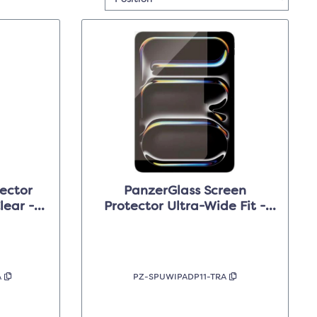
tector
PanzerGlass Screen
lear -
Protector Ultra-Wide Fit -
ive5 8"
Clear - pour Apple iPad Pro
11"
A
PZ-SPUWIPADP11-TRA