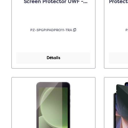
Screen Protector UWF -
Protect
Clear - pour Apple iPad Pro
Apple
11"
PZ-SPGPIPADPRO11-TRA
P
Détails