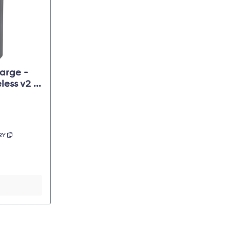
arge -
ess v2 -
RY