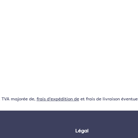
VA TVA majorée de,
frais d'expédition de
et frais de livraison éventuel
Légal