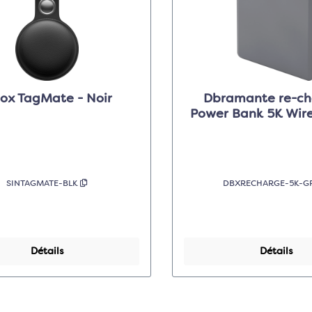
nox TagMate - Noir
Dbramante re-ch
Power Bank 5K Wirel
Gris
SINTAGMATE-BLK
DBXRECHARGE-5K-G
Détails
Détails