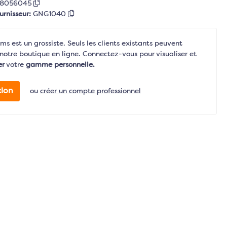
08056045
urnisseur:
GNG1040
s est un grossiste. Seuls les clients existants peuvent
notre boutique en ligne. Connectez-vous pour visualiser et
er
votre
gamme personnelle.
ion
ou
créer un compte professionnel