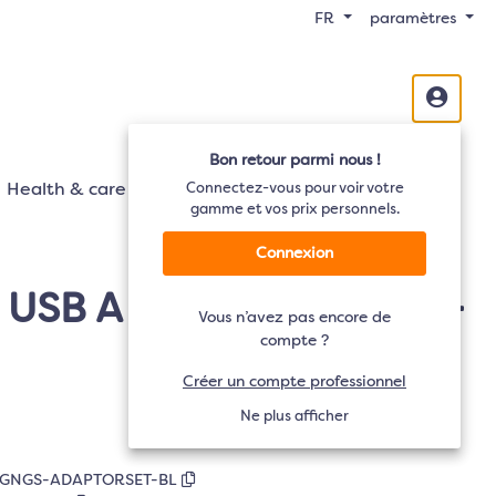
FR
paramètres
Bon retour parmi nous !
Health & care
Mobilité
Connectez-vous pour voir votre
Audio
TV
gamme et vos prix personnels.
Connexion
+ USB A -C m-f Adaptor -
Vous n’avez pas encore de
compte ?
Créer un compte professionnel
Ne plus afficher
GNGS-ADAPTORSET-BL