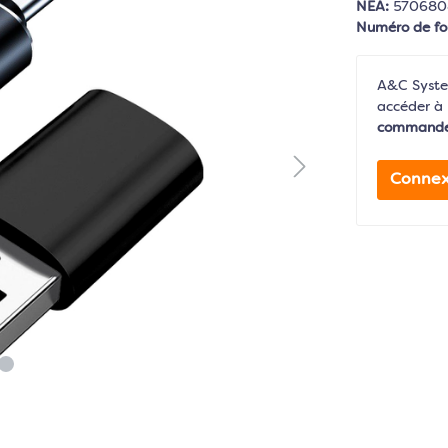
NEA:
57068
Numéro de fo
A&C System
accéder à 
command
Connex