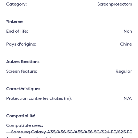
Category:
Screenprotectors
*Interne
End of life:
Non
Pays d'origine:
Chine
Autres fonctions
Screen feature:
Regular
Caractéristiques
Protection contre les chutes (m):
N/A
Compatibilité
Compatible avec:
Samsung Galaxy A35/A36 5G/A55/A56 5G/S24 FE/S25 FE