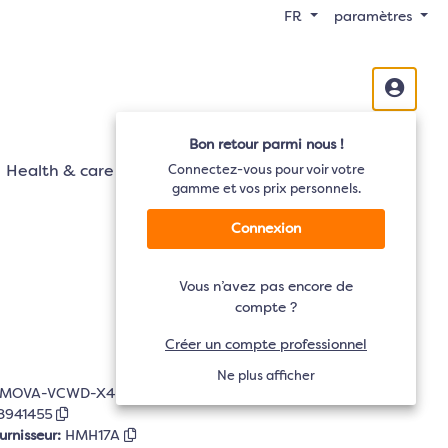
FR
paramètres
Bon retour parmi nous !
Health & care
Mobilité
Connectez-vous pour voir votre
Audio
TV
gamme et vos prix personnels.
Connexion
Vous n’avez pas encore de
compte ?
Créer un compte professionnel
Ne plus afficher
MOVA-VCWD-X4PRO
8941455
urnisseur:
HMH17A