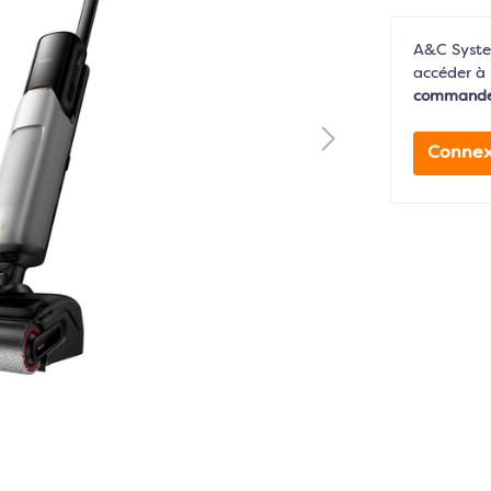
A&C System
accéder à 
command
Connex