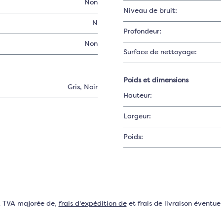
Non
Niveau de bruit:
N
Profondeur:
Non
Surface de nettoyage:
Poids et dimensions
Gris
, Noir
Hauteur:
Largeur:
Poids:
VA TVA majorée de,
frais d'expédition de
et frais de livraison éventuel