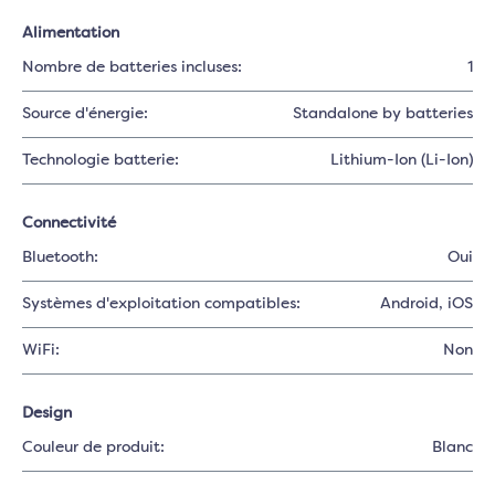
Alimentation
Nombre de batteries incluses:
1
Source d'énergie:
Standalone by batteries
Technologie batterie:
Lithium-Ion (Li-Ion)
Connectivité
Bluetooth:
Oui
Systèmes d'exploitation compatibles:
Android
, iOS
WiFi:
Non
Design
Couleur de produit:
Blanc