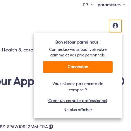
FR
paramètres
Bon retour parmi nous !
Health & care
Mobilité
Connectez-vous pour voir votre
Audio
TV
gamme et vos prix personnels.
Connexion
our Apple Watch Series 10
Vous n’avez pas encore de
compte ?
Créer un compte professionnel
Ne plus afficher
PZ-SPAW10S42MM-TRA