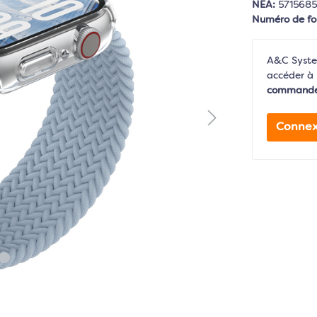
NEA:
571568
Numéro de fo
A&C System
accéder à 
command
Connex