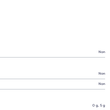
Non
Non
Non
0 g
, 5 g