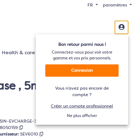
FR
paramètres
Bon retour parmi nous !
Health & care
Mobilité
Connectez-vous pour voir votre
Audio
TV
gamme et vos prix personnels.
Connexion
se , 5m - Noir
Vous n’avez pas encore de
compte ?
Créer un compte professionnel
Ne plus afficher
SIN-EVCHARGE-32A-BLK
8050159
urnisseur:
SEV6010