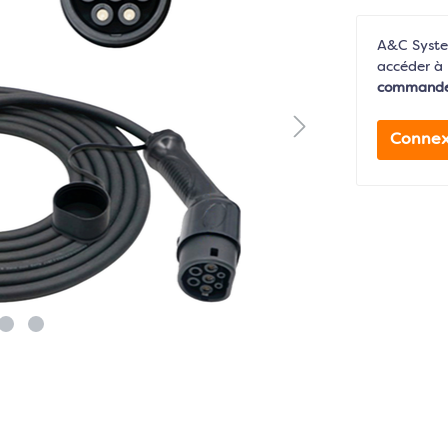
A&C System
accéder à 
command
Connex