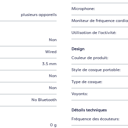
Microphone:
plusieurs appareils
Moniteur de fréquence cardi
Utilisation de l'activité:
Non
Design
Wired
Couleur de produit:
3.5 mm
Style de casque portable:
Non
Type de casque:
Non
Voyants:
No Bluetooth
Détails techniques
Fréquence des écouteurs:
0 g