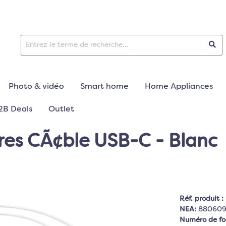
Photo & vidéo
Smart home
Home Appliances
2B Deals
Outlet
ires CÃ¢ble USB-C - Blanc
Réf. produit :
NEA:
88060
Numéro de fo