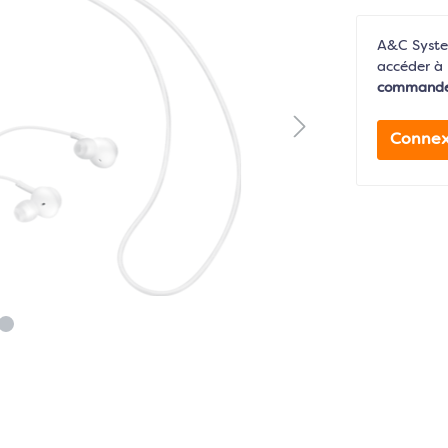
A&C System
accéder à 
command
Connex