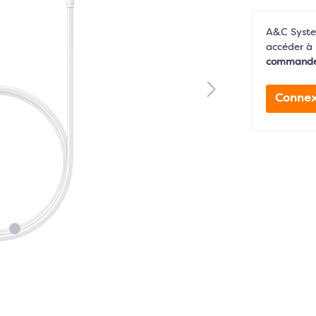
A&C System
accéder à 
command
Connex