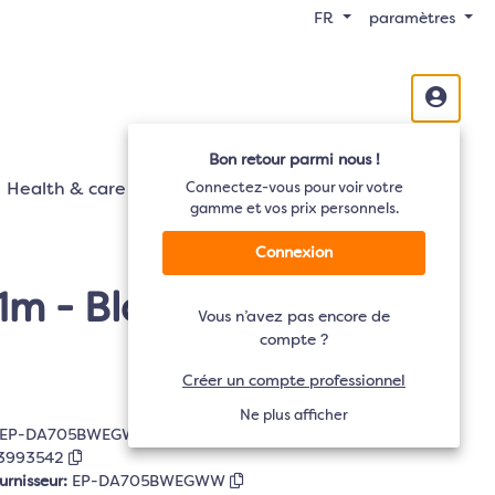
FR
paramètres
Bon retour parmi nous !
Health & care
Mobilité
Connectez-vous pour voir votre
Audio
TV
gamme et vos prix personnels.
Connexion
m - Blanc
Vous n’avez pas encore de
compte ?
Créer un compte professionnel
Ne plus afficher
EP-DA705BWEGWW
3993542
urnisseur:
EP-DA705BWEGWW