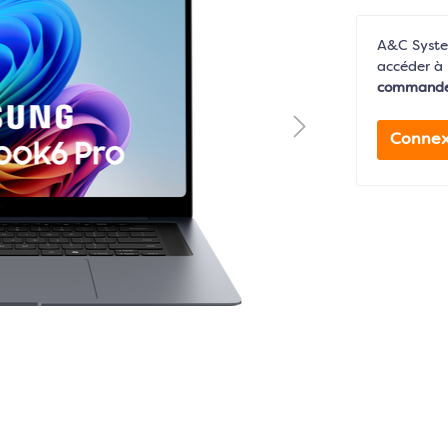
A&C System
accéder à 
command
Connex