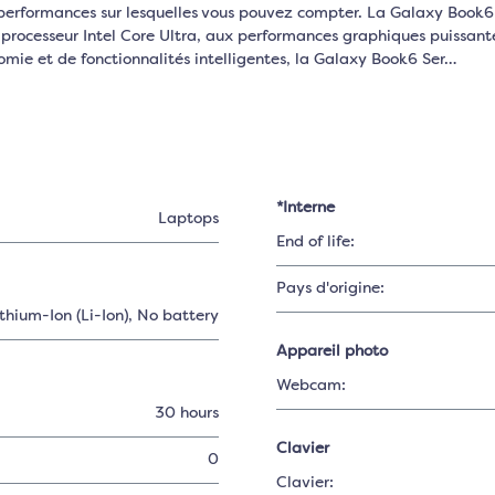
performances sur lesquelles vous pouvez compter. La Galaxy Book6 
 processeur Intel Core Ultra, aux performances graphiques puissan
mie et de fonctionnalités intelligentes, la Galaxy Book6 Ser…
*Interne
Laptops
End of life:
Pays d'origine:
thium-Ion (Li-Ion)
, No battery
Appareil photo
Webcam:
30 hours
Clavier
0
Clavier: