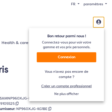
FR
paramètres
Bon retour parmi nous !
Health & care
Mobilité
Connectez-vous pour voir votre
Audio
TV
gamme et vos prix personnels.
Connexion
is
Vous n’avez pas encore de
compte ?
Créer un compte professionnel
Ne plus afficher
SAMNP960XJG-KG1BE
9105525
urnisseur:
NP960XJG-KG1BE