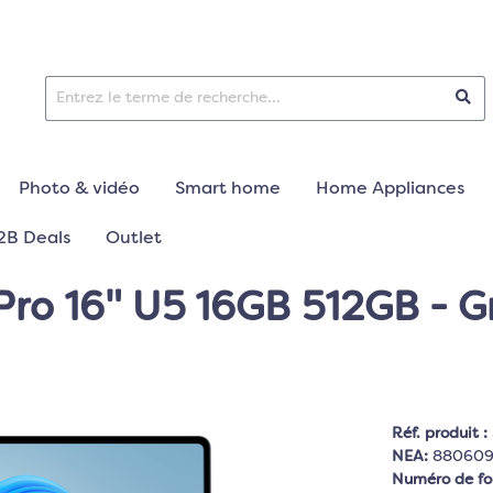
Photo & vidéo
Smart home
Home Appliances
2B Deals
Outlet
o 16" U5 16GB 512GB - Gr
Réf. produit :
NEA:
880609
Numéro de fo