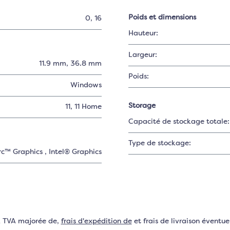
Poids et dimensions
0
, 16
Hauteur:
Largeur:
11.9 mm
, 36.8 mm
Poids:
Windows
Storage
11
, 11 Home
Capacité de stockage totale:
Type de stockage:
rc™ Graphics
, Intel® Graphics
VA TVA majorée de,
frais d'expédition de
et frais de livraison éventuel