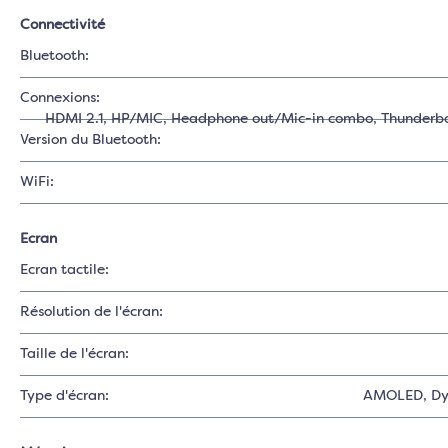
Connectivité
Bluetooth:
Connexions:
HDMI 2.1
, HP/MIC
, Headphone out/Mic-in combo
, Thunderbo
Version du Bluetooth:
WiFi:
Ecran
Ecran tactile:
Résolution de l'écran:
Taille de l'écran:
Type d'écran:
AMOLED
, D