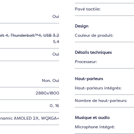
Pavé tactile:
Oui
Design
lt 4
, Thunderbolt™4
, USB 3.2
Couleur de produit:
5.4
Détails techniques
Oui
Processeur:
Haut-parleurs
Non
, Oui
Haut-parleurs intégrés:
2880x1800
Nombre de haut-parleurs:
0
, 16
Musique et audio
ynamic AMOLED 2X
, WQXGA+
Microphone intégré: