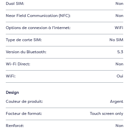
Dual SIM:
Non
Near Field Communication (NFC):
Non
Options de connexion à l'internet:
WiFi
Type de carte SIM:
No SIM
Version du Bluetooth:
5.3
Wi-Fi Direct:
Non
WiFi:
Oui
Design
Couleur de produit:
Argent
Facteur de format:
Touch screen only
Renforcé:
Non