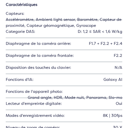
Caractéristiques
Capteurs:
Accéléromètre
, Ambient light sensor
, Baromètre
, Capteur de
proximité
, Capteur géomagnétique
, Gyroscope
Categorie DAS:
D: 1,2 ≤ SAR < 1,6 W/kg
Diaphragme de la caméra arrière:
F1.7 + F2.2 + F2.4
Diaphragme de la caméra frontale:
F2.2
Disposition des touches du clavier:
N/A
Fonctions d'IA:
Galaxy AI
Fonctions de l'appareil photo:
Grand angle
, HDR
, Mode nuit
, Panorama
, Slo-mo
Lecteur d'empreinte digitale:
Oui
Modes d'enregistrement vidéo:
8K | 30fps
Niveau de zoom de caméra:
30 X