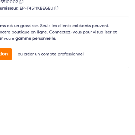
95510002
urnisseur:
EP-T4511XBEGEU
s est un grossiste. Seuls les clients existants peuvent
notre boutique en ligne. Connectez-vous pour visualiser et
er
votre
gamme personnelle.
ion
ou
créer un compte professionnel