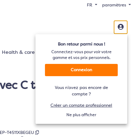
FR
paramètres
Bon retour parmi nous !
Health & care
Mobilité
Connectez-vous pour voir votre
Audio
TV
gamme et vos prix personnels.
Connexion
c C to C cable 1.8m) -
Vous n’avez pas encore de
compte ?
Créer un compte professionnel
Ne plus afficher
EP-T4511XBEGEU