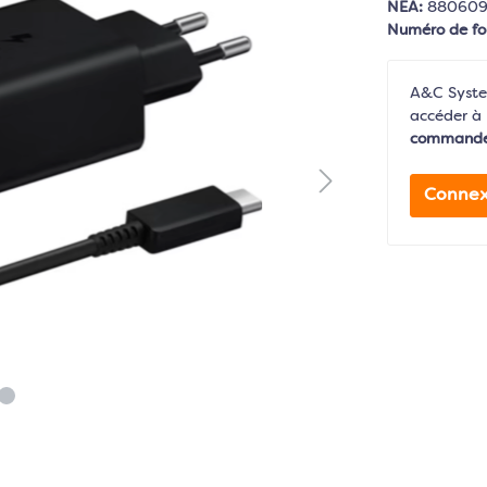
NEA:
88060
Numéro de fo
A&C System
accéder à 
command
Connex