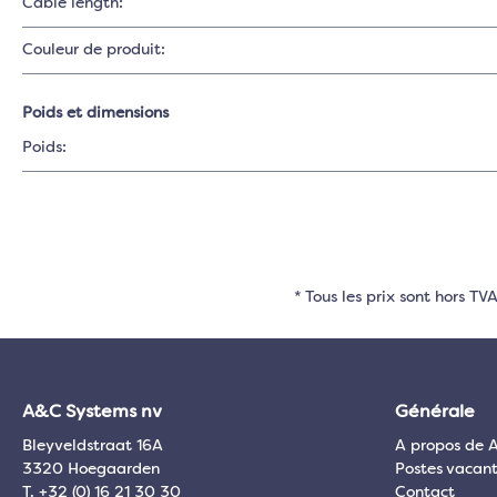
Cable length:
Couleur de produit:
Poids et dimensions
Poids:
* Tous les prix sont hors T
A&C Systems nv
Générale
Bleyveldstraat 16A
A propos de 
3320 Hoegaarden
Postes vacant
T. +32 (0) 16 21 30 30
Contact