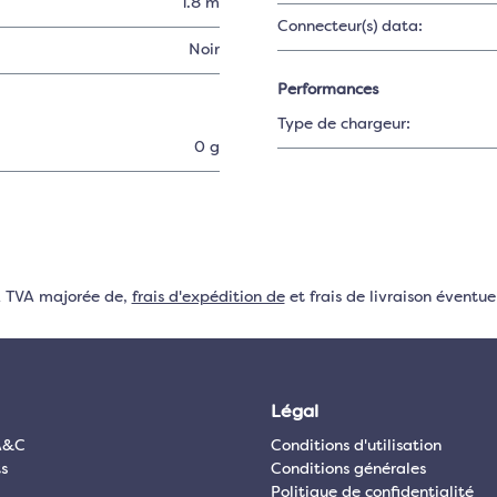
1.8 m
Connecteur(s) data:
Noir
Performances
Type de chargeur:
0 g
VA TVA majorée de,
frais d'expédition de
et frais de livraison éventuel
Légal
A&C
Conditions d'utilisation
s
Conditions générales
Politique de confidentialité