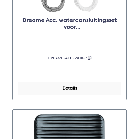
Dreame Acc. wateraansluitingsset
voor
L10sPU/X30U/X40U/L40U/L10sU2G/
L50/X50
DREAME-ACC-WHK-3
Details