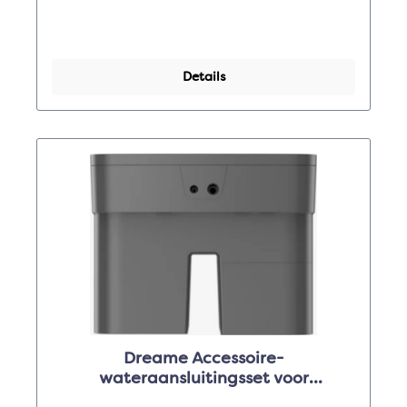
Details
Dreame Accessoire-
wateraansluitingsset voor
Aqua10URollerC/Aqua10UTrackC/Aq