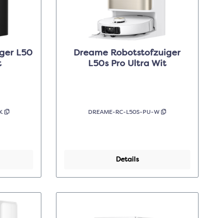
ger L50
Dreame Robotstofzuiger
t
L50s Pro Ultra Wit
BK
DREAME-RC-L50S-PU-W
Details