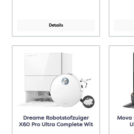
Details
Dreame Robotstofzuiger
Mova R
X60 Pro Ultra Complete Wit
U
T