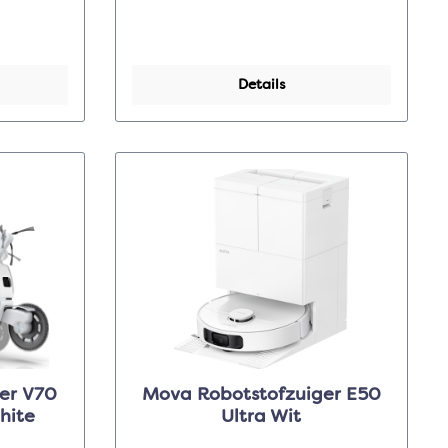
Details
V70
Mova Robotstofzuiger E50
hite
Ultra Wit