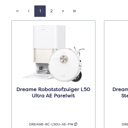
1
2
Dreame Robotstofzuiger L50
Dream
Ultra AE Parelwit
St
DREAME-RC-L50U-AE-PW
DR