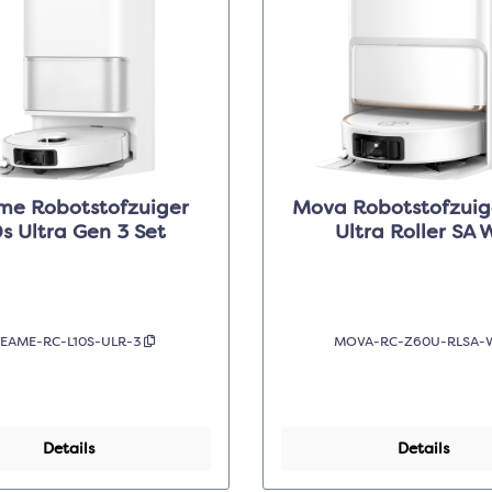
me Robotstofzuiger
Mova Robotstofzuig
0s Ultra Gen 3 Set
Ultra Roller SA 
EAME-RC-L10S-ULR-3
MOVA-RC-Z60U-RLSA
Details
Details