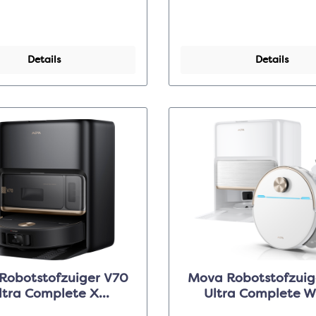
Details
Details
obotstofzuiger V70
Mova Robotstofzuiger 
ltra Complete X
Ultra Complete W
ransparent Black