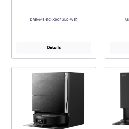
DREAME-RC-X60PULC-W
M
Details