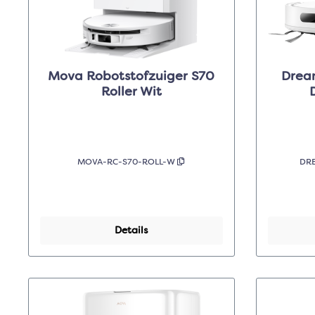
Mova Robotstofzuiger S70
Drea
Roller Wit
MOVA-RC-S70-ROLL-W
DR
Details