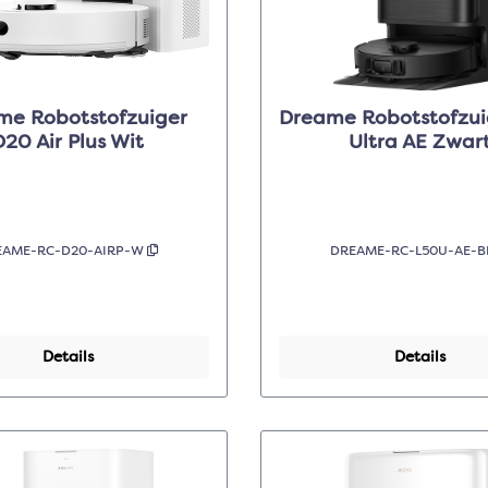
me Robotstofzuiger
Dreame Robotstofzui
D20 Air Plus Wit
Ultra AE Zwar
EAME-RC-D20-AIRP-W
DREAME-RC-L50U-AE-
Details
Details