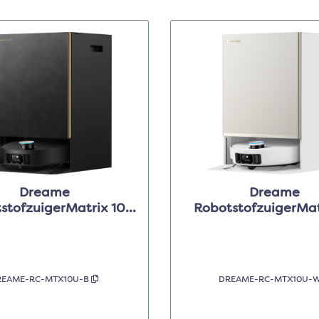
Dreame
Dreame
stofzuigerMatrix 10
RobotstofzuigerMat
Ultra Zwart
Ultra Wit
REAME-RC-MTX10U-B
DREAME-RC-MTX10U-