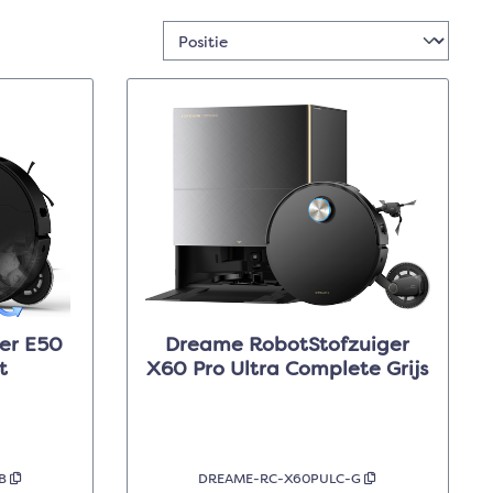
er E50
Dreame RobotStofzuiger
t
X60 Pro Ultra Complete Grijs
-B
DREAME-RC-X60PULC-G