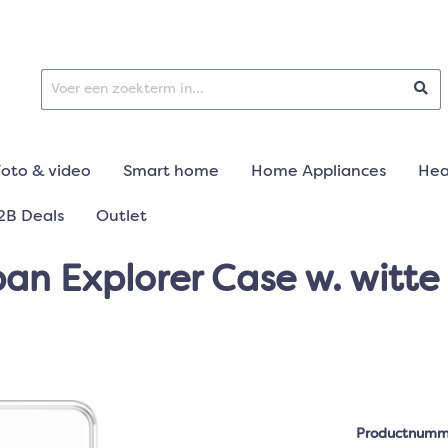
Foto & video
Smart home
Home Appliances
Hea
2B Deals
Outlet
an Explorer Case w. witte
Productnumm