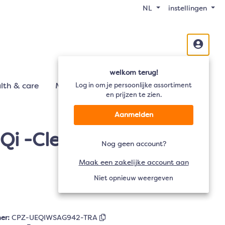
NL
instellingen
welkom terug!
lth & care
Mobiliteit
Log in om je persoonlijke assortiment
Audio
TV
en prijzen te zien.
Aanmelden
 Qi -Clear- Samsung
Nog geen account?
Maak een zakelijke account aan
Niet opnieuw weergeven
er:
CPZ-UEQIWSAG942-TRA