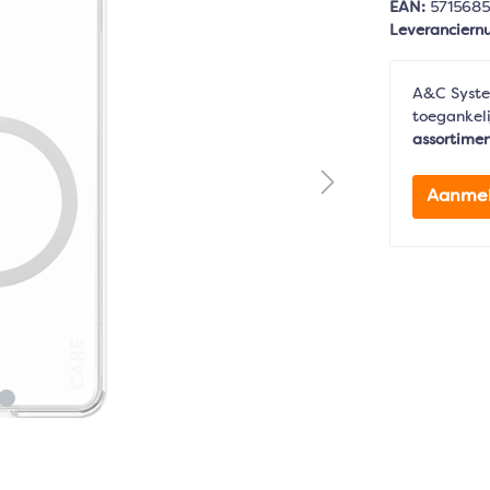
EAN:
571568
Leverancier
A&C Syste
toegankeli
assortime
Aanme