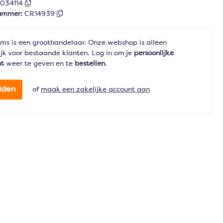
5034114
nummer:
CR14939
ms is een groothandelaar. Onze webshop is alleen
jk voor bestaande klanten. Log in om je
persoonlijke
nt
weer te geven en te
bestellen
.
lden
of
maak een zakelijke account aan