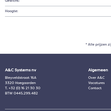
Gewicht:
Hoogte:
* Alle prijzen z
A&C Systems nv
Algemeen
Bleyveldstraat 16A
Over A&C
3320 Hoegaarden
Vacatures
T. +32 (0) 16 21 30 30
Contact
BTW 0445.299.482