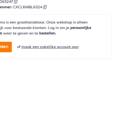
8065247
nummer:
CXCLRMBL6524
ms is een groothandelaar. Onze webshop is alleen
jk voor bestaande klanten. Log in om je
persoonlijke
nt
weer te geven en te
bestellen
.
lden
of
maak een zakelijke account aan