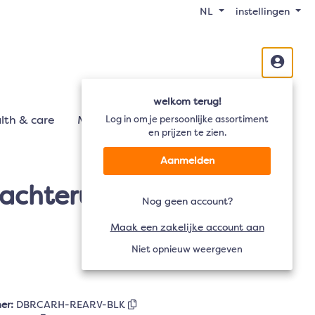
NL
instellingen
welkom terug!
lth & care
Mobiliteit
Log in om je persoonlijke assortiment
Audio
TV
en prijzen te zien.
Aanmelden
chteruitkijkspiegel -
Nog geen account?
Maak een zakelijke account aan
Niet opnieuw weergeven
er:
DBRCARH-REARV-BLK