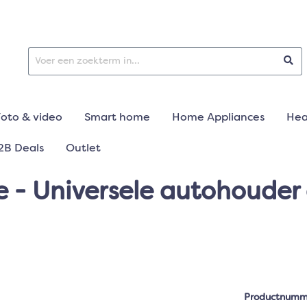
Foto & video
Smart home
Home Appliances
Hea
2B Deals
Outlet
 - Universele autohouder a
Productnumm