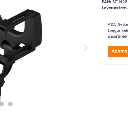
EAN:
571142
Leverancier
A&C Syste
toegankeli
assortime
Aanme