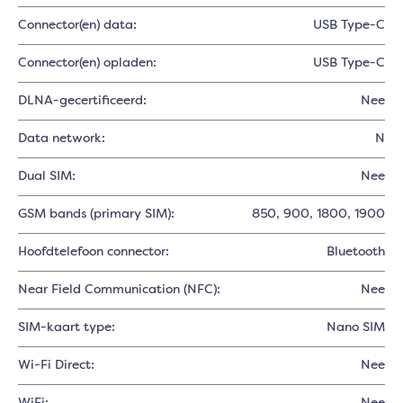
Connector(en) data:
USB Type-C
Connector(en) opladen:
USB Type-C
DLNA-gecertificeerd:
Nee
Data network:
N
Dual SIM:
Nee
GSM bands (primary SIM):
850
, 900
, 1800
, 1900
Hoofdtelefoon connector:
Bluetooth
Near Field Communication (NFC):
Nee
SIM-kaart type:
Nano SIM
Wi-Fi Direct:
Nee