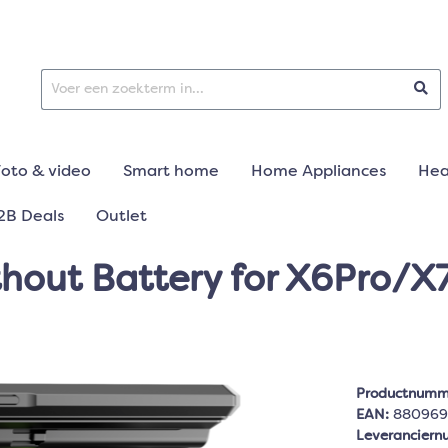
Foto & video
Smart home
Home Appliances
Hea
2B Deals
Outlet
thout Battery for X6Pro/X
Productnumm
EAN:
880969
Leverancier