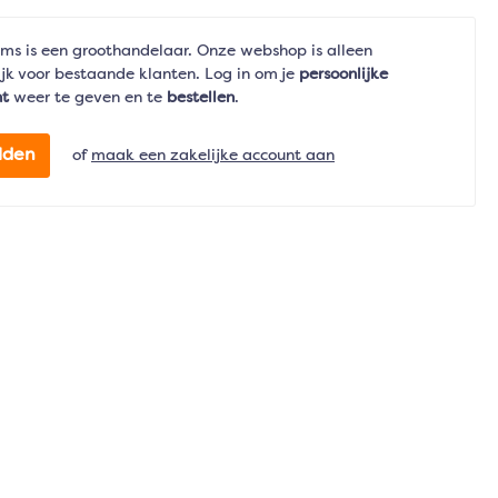
ms is een groothandelaar. Onze webshop is alleen
jk voor bestaande klanten. Log in om je
persoonlijke
nt
weer te geven en te
bestellen
.
lden
of
maak een zakelijke account aan