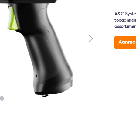
A&C Syste
toegankeli
assortime
Aanme