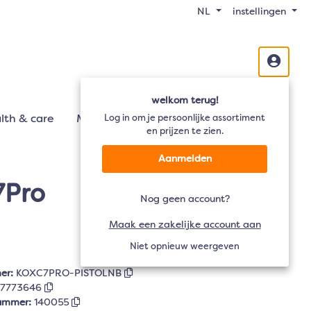
NL
instellingen
welkom terug!
lth & care
Mobiliteit
Log in om je persoonlijke assortiment
Audio
TV
en prijzen te zien.
Aanmelden
7Pro
Nog geen account?
Maak een zakelijke account aan
Niet opnieuw weergeven
er:
KOXC7PRO-PISTOLNB
7773646
nummer:
140055