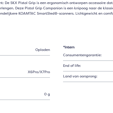
cht: De SKX Pistol Grip is een ergonomisch ontworpen accessoire 
erlengen. Deze Pistol Grip Companion is een knipoog naar de klass
riendelijkere KOAMTAC SmartSled®-scanners. Lichtgewicht en com
*Intern
Opladen
Consumentengarantie:
End of life:
X6Pro/X7Pro
Land van oorsprong:
0 g