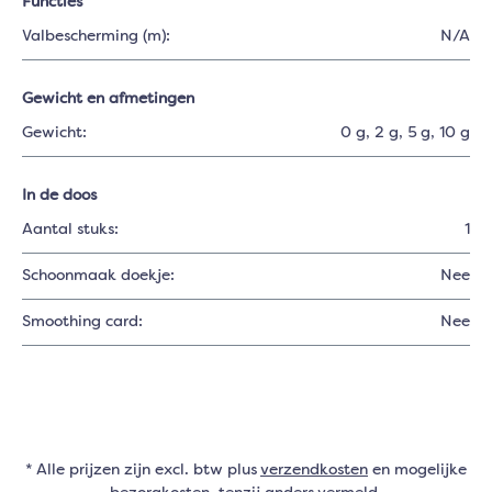
Functies
Valbescherming (m):
N/A
Gewicht en afmetingen
Gewicht:
0 g
, 2 g
, 5 g
, 10 g
In de doos
Aantal stuks:
1
Schoonmaak doekje:
Nee
Smoothing card:
Nee
* Alle prijzen zijn excl. btw plus
verzendkosten
en mogelijke