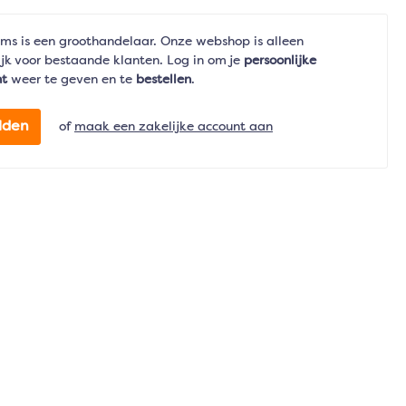
ms is een groothandelaar. Onze webshop is alleen
jk voor bestaande klanten. Log in om je
persoonlijke
nt
weer te geven en te
bestellen
.
lden
of
maak een zakelijke account aan