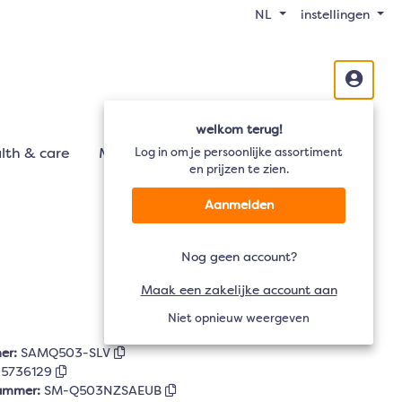
NL
instellingen
welkom terug!
lth & care
Mobiliteit
Log in om je persoonlijke assortiment
Audio
TV
en prijzen te zien.
Aanmelden
Nog geen account?
Maak een zakelijke account aan
Niet opnieuw weergeven
er:
SAMQ503-SLV
5736129
nummer:
SM-Q503NZSAEUB