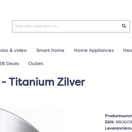
Foto & video
Smart home
Home Appliances
Hea
2B Deals
Outlet
- Titanium Zilver
Productnumm
EAN:
880609
Leverancier