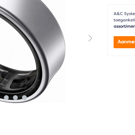
A&C Syste
toegankeli
assortime
Aanme