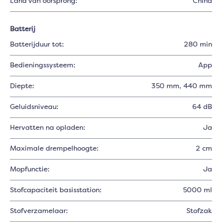
Land van oorsprong:
China
Batterij
Batterijduur tot:
280 min
Bedieningssysteem:
App
Diepte:
350 mm
, 440 mm
Geluidsniveau:
64 dB
Hervatten na opladen:
Ja
Maximale drempelhoogte:
2 cm
Mopfunctie:
Ja
Stofcapaciteit basisstation:
5000 ml
Stofverzamelaar:
Stofzak