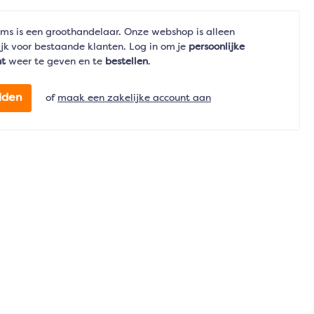
ms is een groothandelaar. Onze webshop is alleen
jk voor bestaande klanten. Log in om je
persoonlijke
nt
weer te geven en te
bestellen
.
lden
of
maak een zakelijke account aan