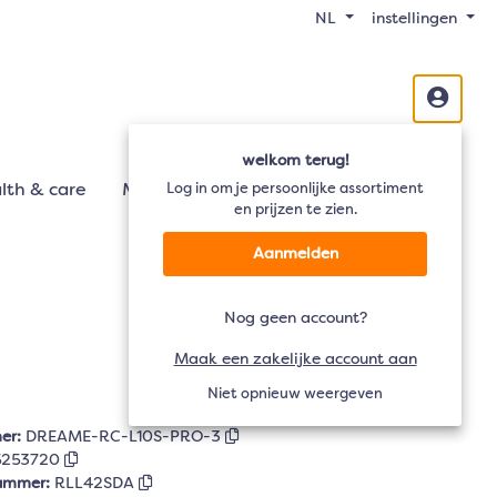
NL
instellingen
welkom terug!
lth & care
Mobiliteit
Log in om je persoonlijke assortiment
Audio
TV
en prijzen te zien.
Aanmelden
Nog geen account?
Maak een zakelijke account aan
Niet opnieuw weergeven
er:
DREAME-RC-L10S-PRO-3
5253720
nummer:
RLL42SDA