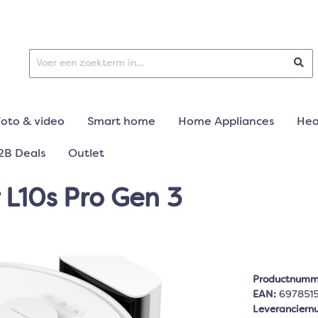
Foto & video
Smart home
Home Appliances
Hea
2B Deals
Outlet
L10s Pro Gen 3
Productnumm
EAN:
697851
Leverancier