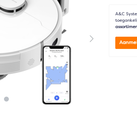
A&C Syste
toegankeli
assortime
Aanme