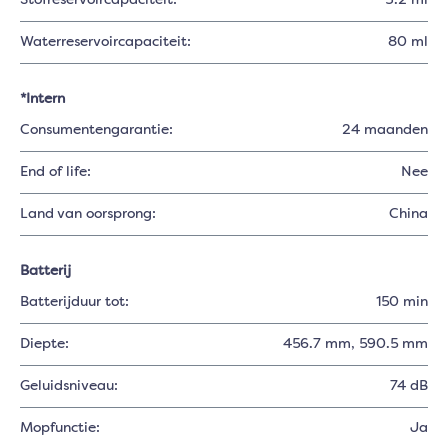
Stofreservoircapaciteit:
3.2 ml
Waterreservoircapaciteit:
80 ml
*Intern
Consumentengarantie:
24 maanden
End of life:
Nee
Land van oorsprong:
China
Batterij
Batterijduur tot:
150 min
Diepte:
456.7 mm
, 590.5 mm
Geluidsniveau:
74 dB
Mopfunctie:
Ja