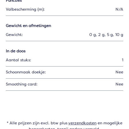
Functies
Valbescherming (m):
N/A
Gewicht en afmetingen
Gewicht:
0 g
, 2 g
, 5 g
, 10 g
In de doos
Aantal stuks:
1
Schoonmaak doekje:
Nee
Smoothing card:
Nee
* Alle prijzen zijn excl. btw plus
verzendkosten
en mogelijke