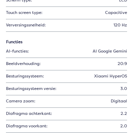
Scherm type:
LCD
Touch screen type:
Capacitive
Verversingssnelheid:
120 Hz
Functies
AI-functies:
AI Google Gemini
Beeldverhouding:
20:9
Besturingssysteem:
Xiaomi HyperOS
Besturingssysteem versie:
3.0
Camera zoom:
Digitaal
Diafragma achterkant:
2.2
Diafragma voorkant:
2.0