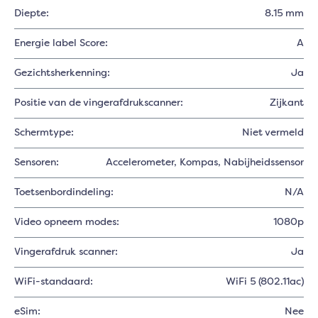
Diepte:
8.15 mm
Energie label Score:
A
Gezichtsherkenning:
Ja
Positie van de vingerafdrukscanner:
Zijkant
Schermtype:
Niet vermeld
Sensoren:
Accelerometer
, Kompas
, Nabijheidssensor
Toetsenbordindeling:
N/A
Video opneem modes:
1080p
Vingerafdruk scanner:
Ja
WiFi-standaard:
WiFi 5 (802.11ac)
eSim:
Nee