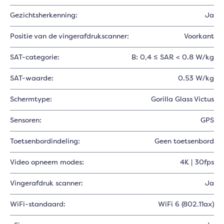
Gezichtsherkenning:
Ja
Positie van de vingerafdrukscanner:
Voorkant
SAT-categorie:
B: 0,4 ≤ SAR < 0.8 W/kg
SAT-waarde:
0.53 W/kg
Schermtype:
Gorilla Glass Victus
Sensoren:
GPS
Toetsenbordindeling:
Geen toetsenbord
Video opneem modes:
4K | 30fps
Vingerafdruk scanner:
Ja
WiFi-standaard:
WiFi 6 (802.11ax)