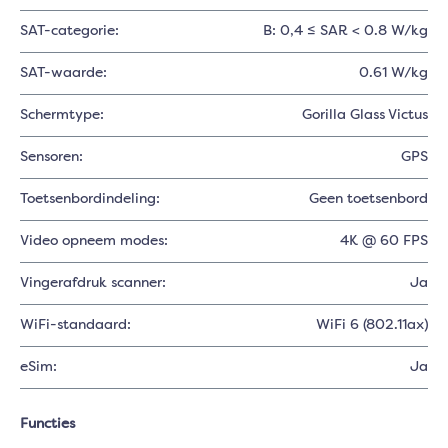
SAT-categorie:
B: 0,4 ≤ SAR < 0.8 W/kg
SAT-waarde:
0.61 W/kg
Schermtype:
Gorilla Glass Victus
Sensoren:
GPS
Toetsenbordindeling:
Geen toetsenbord
Video opneem modes:
4K @ 60 FPS
Vingerafdruk scanner:
Ja
WiFi-standaard:
WiFi 6 (802.11ax)
eSim:
Ja
Functies