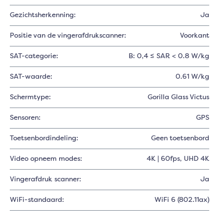
Gezichtsherkenning:
Ja
Positie van de vingerafdrukscanner:
Voorkant
SAT-categorie:
B: 0,4 ≤ SAR < 0.8 W/kg
SAT-waarde:
0.61 W/kg
Schermtype:
Gorilla Glass Victus
Sensoren:
GPS
Toetsenbordindeling:
Geen toetsenbord
Video opneem modes:
4K | 60fps
, UHD 4K
Vingerafdruk scanner:
Ja
WiFi-standaard:
WiFi 6 (802.11ax)