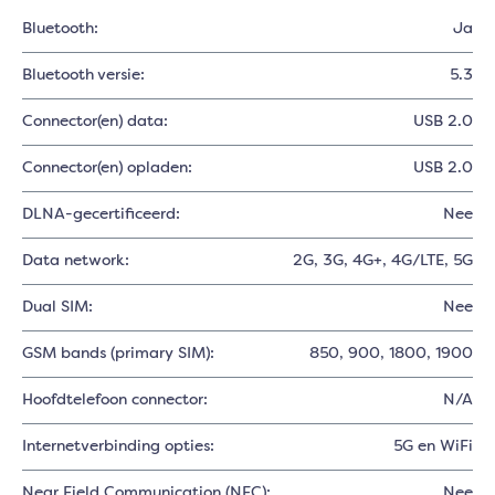
Bluetooth:
Ja
Bluetooth versie:
5.3
Connector(en) data:
USB 2.0
Connector(en) opladen:
USB 2.0
DLNA-gecertificeerd:
Nee
Data network:
2G
, 3G
, 4G+
, 4G/LTE
, 5G
Dual SIM:
Nee
GSM bands (primary SIM):
850
, 900
, 1800
, 1900
Hoofdtelefoon connector:
N/A
Internetverbinding opties:
5G en WiFi
Near Field Communication (NFC):
Nee