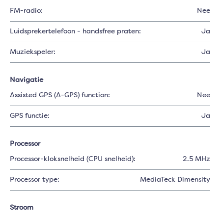
FM-radio:
Nee
Luidsprekertelefoon - handsfree praten:
Ja
Muziekspeler:
Ja
Navigatie
Assisted GPS (A-GPS) function:
Nee
GPS functie:
Ja
Processor
Processor-kloksnelheid (CPU snelheid):
2.5 MHz
Processor type:
MediaTeck Dimensity
Stroom