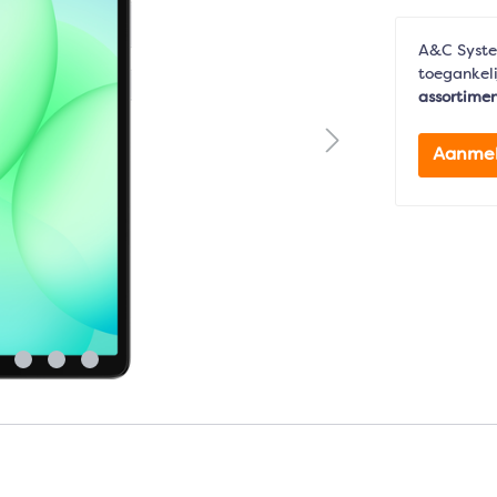
A&C Syste
toegankeli
assortime
Aanme