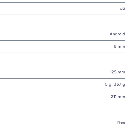
Ja
Android
8 mm
125 mm
0 g
, 337 g
211 mm
Nee