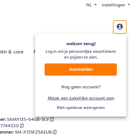
NL
instellingen
welkom terug!
lth & care
Mobiliteit
Log in om je persoonlijke assortiment
Audio
TV
en prijzen te zien.
Aanmelden
Nog geen account?
Maak een zakelijke account aan
Niet opnieuw weergeven
er:
SAMX135-64GB-SLV
97744320
nummer:
SM-X135FZSAEUB