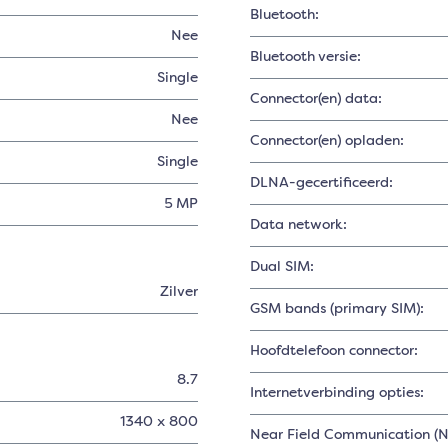
Bluetooth:
Nee
Bluetooth versie:
Single
Connector(en) data:
Nee
Connector(en) opladen:
Single
DLNA-gecertificeerd:
5 MP
Data network:
Dual SIM:
Zilver
GSM bands (primary SIM):
Hoofdtelefoon connector:
8.7
Internetverbinding opties:
1340 x 800
Near Field Communication (N