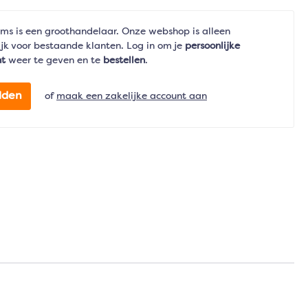
ms is een groothandelaar. Onze webshop is alleen
jk voor bestaande klanten. Log in om je
persoonlijke
nt
weer te geven en te
bestellen
.
lden
of
maak een zakelijke account aan