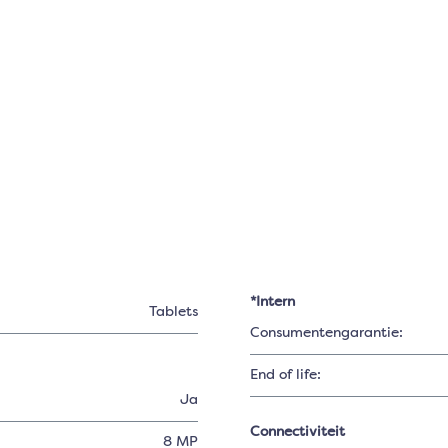
*Intern
Tablets
Consumentengarantie:
End of life:
Ja
Connectiviteit
8 MP