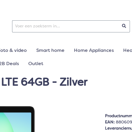
Foto & video
Smart home
Home Appliances
Hea
2B Deals
Outlet
LTE 64GB - Zilver
Productnumm
EAN:
88060
Leverancier