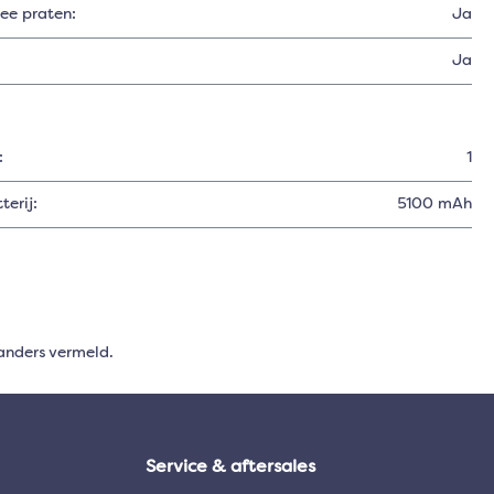
ree praten:
Ja
Ja
:
1
erij:
5100 mAh
anders vermeld.
Service & aftersales