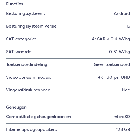
Functies
Besturingssysteem:
Android
Besturingssysteem versie:
15
SAT-categorie:
A: SAR < 0,4 W/kg
SAT-waarde:
0.31 W/kg
Toetsenbordindeling:
Geen toetsenbord
Video opneem modes:
4K | 30fps
, UHD
Vingerafdruk scanner:
Nee
Geheugen
Compatibele geheugenkaarten:
microSD
Interne opslagcapaciteit:
128 GB