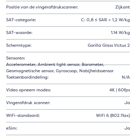
Positie van de vingerafdrukscanner:
Zijkant
SAT-categorie:
C: 0,8 ≤ SAR < 1,2 W/kg
SAT-waarde:
1.14 W/kg
Schermtype:
Gorilla Glass Victus 2
Sensoren:
Accelerometer
, Ambient light sensor
, Barometer
,
Geomagnetische sensor
, Gyroscoop
, Nabijheidssensor
Toetsenbordindeling:
N/A
Video opneem modes:
4K | 60fps
Vingerafdruk scanner:
Ja
WiFi-standaard:
WiFi 6 (802.11ax)
eSim:
Ja