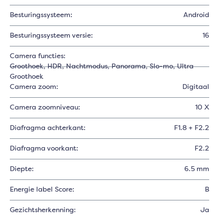
Besturingssysteem:
Android
Besturingssysteem versie:
16
Camera functies:
Groothoek
, HDR
, Nachtmodus
, Panorama
, Slo-mo
, Ultra
Groothoek
Camera zoom:
Digitaal
Camera zoomniveau:
10 X
Diafragma achterkant:
F1.8 + F2.2
Diafragma voorkant:
F2.2
Diepte:
6.5 mm
Energie label Score:
B
Gezichtsherkenning:
Ja