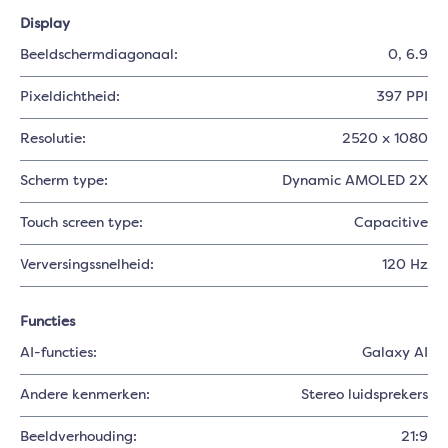
Display
Beeldschermdiagonaal:
0
, 6.9
Pixeldichtheid:
397 PPI
Resolutie:
2520 x 1080
Scherm type:
Dynamic AMOLED 2X
Touch screen type:
Capacitive
Verversingssnelheid:
120 Hz
Functies
AI-functies:
Galaxy AI
Andere kenmerken:
Stereo luidsprekers
Beeldverhouding:
21:9