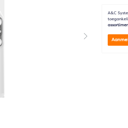
A&C Syste
toegankeli
assortime
Aanme