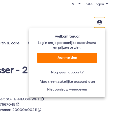
NL
instellingen
welkom terug!
lth & care
Mobiliteit
Log in om je persoonlijke assortiment
Audio
TV
en prijzen te zien.
Aanmelden
er - 2 borsteltjes- Wit
Nog geen account?
Maak een zakelijke account aan
Niet opnieuw weergeven
er:
SO-TB-NEOSII-WHT
7667045
nummer:
20000A00211