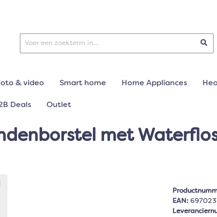
Foto & video
Smart home
Home Appliances
Hea
2B Deals
Outlet
ndenborstel met Waterfloss
Productnumm
EAN:
697023
Leverancier