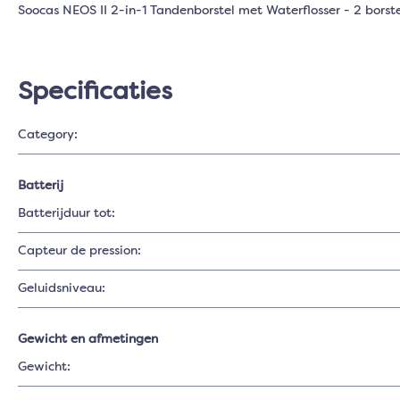
Soocas NEOS II 2-in-1 Tandenborstel met Waterflosser - 2 borste
Specificaties
Category:
Batterij
Batterijduur tot:
Capteur de pression:
Geluidsniveau:
Gewicht en afmetingen
Gewicht: