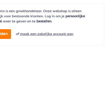
ms is een groothandelaar. Onze webshop is alleen
jk voor bestaande klanten. Log in om je
persoonlijke
nt
weer te geven en te
bestellen
.
lden
of
maak een zakelijke account aan