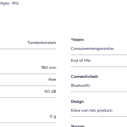
ltjes- Wit
*Intern
Tandenborstels
Consumentengarantie:
End of life:
180 min
Connectiviteit
Nee
Bluetooth:
60 dB
Design
Kleur van het product:
0 g
Stroom